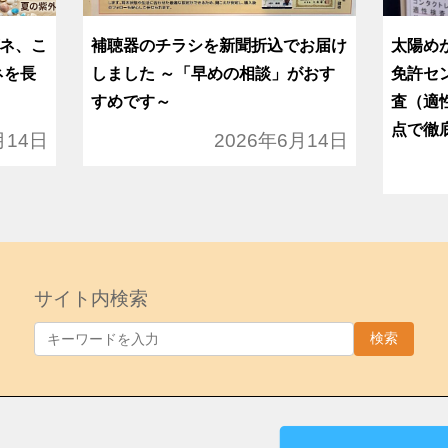
ネ、こ
補聴器のチラシを新聞折込でお届け
太陽め
ネを長
しました ～「早めの相談」がおす
免許セ
すめです～
査（適
点で徹
月14日
2026年6月14日
サイト内検索
検索