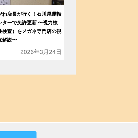
がね店長が行く！石川県運転
ンターで免許更新 〜視力検
性検査）をメガネ専門店の視
底解説〜
2026年3月24日