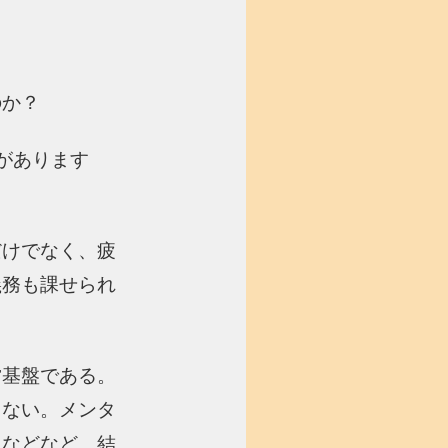
のか？
があります
だけでなく、疲
義務も課せられ
営基盤である。
きない。メンタ
となどなど、結