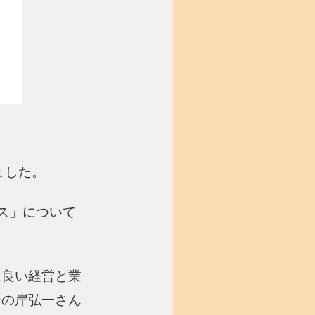
ました。
ス」について
は良い経営と業
ーの岸弘一さん