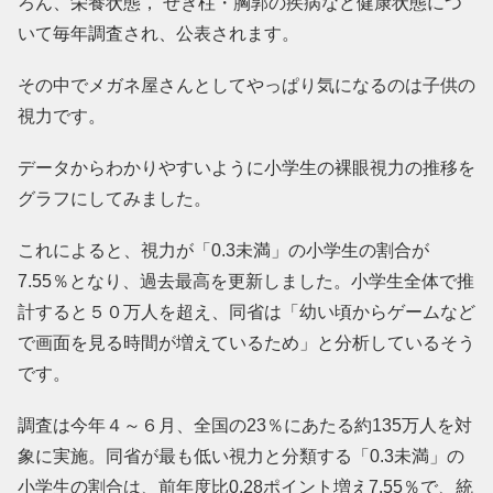
ろん、栄養状態， せき柱・胸郭の疾病など健康状態につ
いて毎年調査され、公表されます。
その中でメガネ屋さんとしてやっぱり気になるのは子供の
視力です。
データからわかりやすいように小学生の裸眼視力の推移を
グラフにしてみました。
これによると、視力が「0.3未満」の小学生の割合が
7.55％となり、過去最高を更新しました。小学生全体で推
計すると５０万人を超え、同省は「幼い頃からゲームなど
で画面を見る時間が増えているため」と分析しているそう
です。
調査は今年４～６月、全国の23％にあたる約135万人を対
象に実施。同省が最も低い視力と分類する「0.3未満」の
小学生の割合は、前年度比0.28ポイント増え7.55％で、統