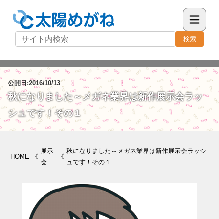
検索
公開日:2016/10/13
秋になりました～メガネ業界は新作展示会ラッ
シュです！その１
展示
秋になりました～メガネ業界は新作展示会ラッシ
HOME
《
《
会
ュです！その１