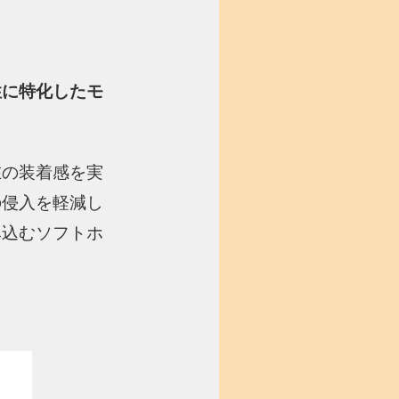
性に特化したモ
在の装着感を実
の侵入を軽減し
み込むソフトホ