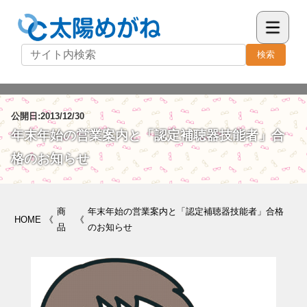
検索
公開日:2013/12/30
年末年始の営業案内と「認定補聴器技能者」合
格のお知らせ
商
年末年始の営業案内と「認定補聴器技能者」合格
HOME
《
《
品
のお知らせ