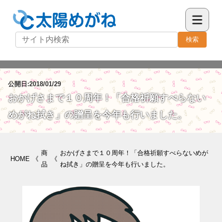
検索
公開日:2018/01/29
おかげさまで１０周年！「合格祈願すべらない
めがね拭き」の贈呈を今年も行いました。
商
おかげさまで１０周年！「合格祈願すべらないめが
HOME
《
《
品
ね拭き」の贈呈を今年も行いました。