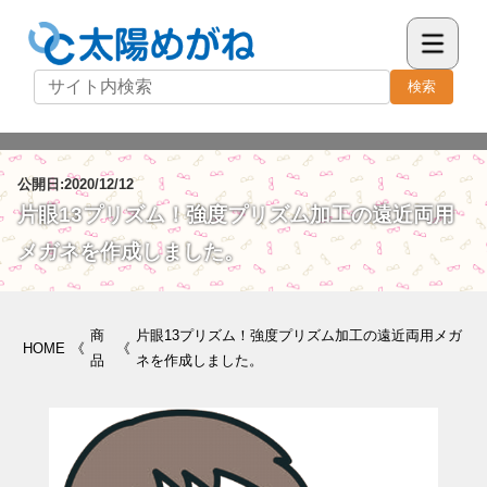
検索
公開日:2020/12/12
片眼13プリズム！強度プリズム加工の遠近両用
メガネを作成しました。
商
片眼13プリズム！強度プリズム加工の遠近両用メガ
HOME
《
《
品
ネを作成しました。