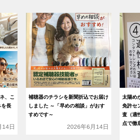
ネ、こ
補聴器のチラシを新聞折込でお届け
太陽め
ネを長
しました ～「早めの相談」がおす
免許セ
すめです～
査（適
点で徹
月14日
2026年6月14日