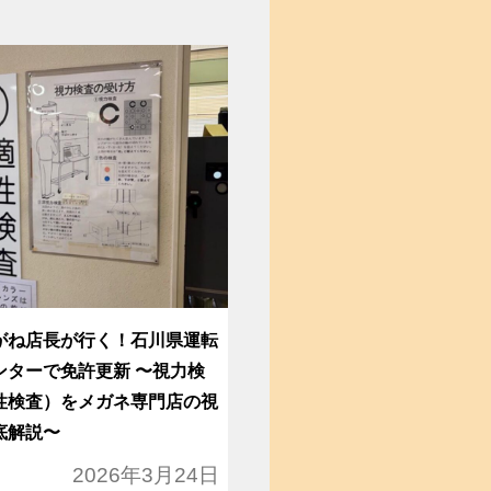
がね店長が行く！石川県運転
ンターで免許更新 〜視力検
性検査）をメガネ専門店の視
底解説〜
2026年3月24日