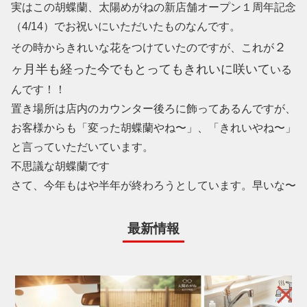
実はこの胡蝶蘭、太陽めがねの新店舗オープン１周年記念
（4/14）でお祝いにいただいたものなんです。
２
その時からきれいな花をつけていたのですが、これが
ヶ月半も経った今でもとってもきれいに咲いて
いる
んです！！
置き場所は店内のカウンター後ろに飾ってあるんですが、
お客様からも「変った胡蝶蘭やね〜」、「きれいやね〜」
と言っていただいています。
不思議な胡蝶蘭です
さて、今年もはや半年が終わろうとしています。早いな〜
最新情報