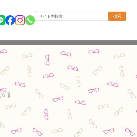
検索
い！