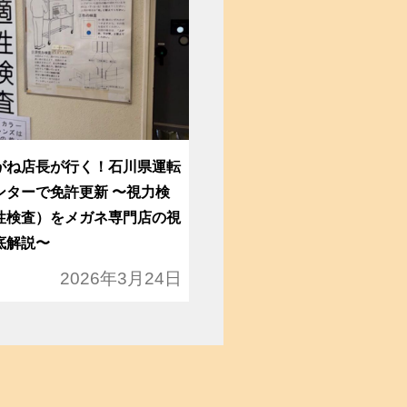
がね店長が行く！石川県運転
ンターで免許更新 〜視力検
性検査）をメガネ専門店の視
底解説〜
2026年3月24日