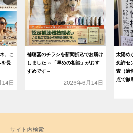
ネ、こ
補聴器のチラシを新聞折込でお届け
太陽め
ネを長
しました ～「早めの相談」がおす
免許セ
すめです～
査（適
点で徹
月14日
2026年6月14日
サイト内検索