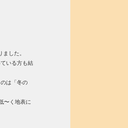
りました。
いている方も結
うのは「冬の
低〜く地表に