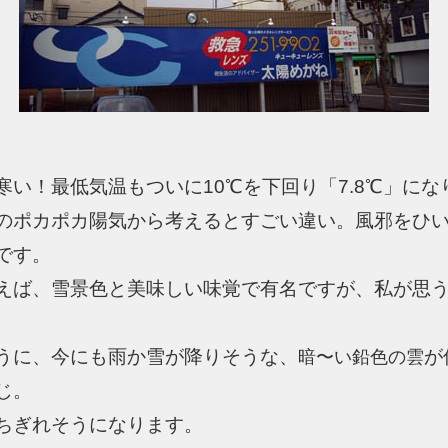
寒い！最低気温もついに10℃を下回り「7.8℃」にな
のポカポカ陽気から考えるとすごい違い。風邪をひ
です。
えば、雪景色と美味しい味覚で有名ですが、私が思
うに、今にも雨か雪が降りそうな、
が
暗〜い鉛色の雲
じ。
ちぎれそうになります。