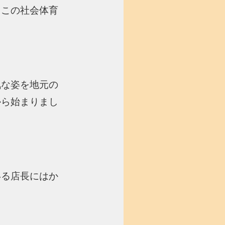
。この社会体育
。
気な姿を地元の
から始まりまし
いる店長にはか