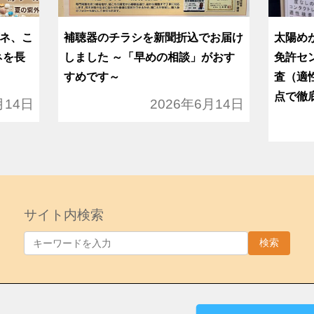
ネ、こ
補聴器のチラシを新聞折込でお届け
太陽め
ネを長
しました ～「早めの相談」がおす
免許セ
すめです～
査（適
点で徹
月14日
2026年6月14日
サイト内検索
検索