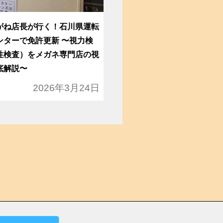
がね店長が行く！石川県運転
ンターで免許更新 〜視力検
性検査）をメガネ専門店の視
底解説〜
2026年3月24日