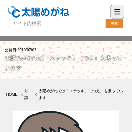
検索
公開日:2010/07/03
太陽めがねでは「ステッキ」（つえ）も扱って
います
知
太陽めがねでは「ステッキ」（つえ）も扱ってい
HOME
《
《
識
ます