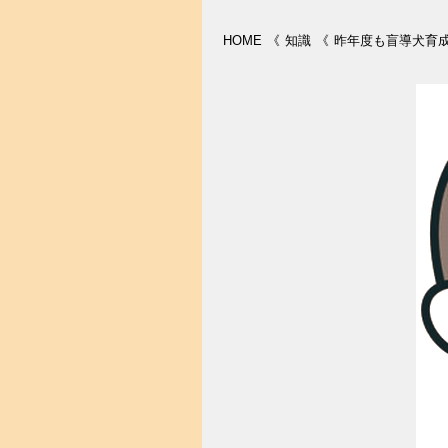
HOME
《
知識
《
昨年度も盲導犬育