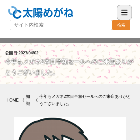
検索
公開日:2023/04/02
今年もメガネ2本目半額セールへのご来店ありが
とうございました。
知
今年もメガネ2本目半額セールへのご来店ありがと
HOME
《
《
識
うございました。