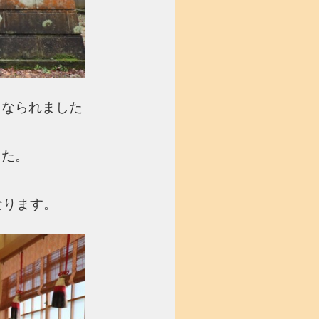
となられました
。
した。
なります。