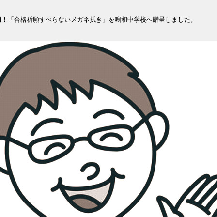
例！「合格祈願すべらないメガネ拭き」を鳴和中学校へ贈呈しました。