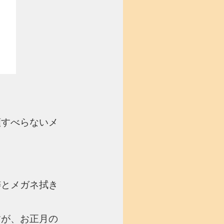
願すべらないメ
祷とメガネ拭き
すが、お正月の