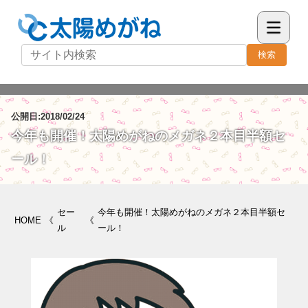
検索
公開日:2018/02/24
今年も開催！太陽めがねのメガネ２本目半額セ
ール！
セー
今年も開催！太陽めがねのメガネ２本目半額セ
HOME
《
《
ル
ール！