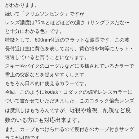
がわかります。
続いて「クリムソンピンク」ですが
レンズ濃度は75％とほどほどの濃さ（サングラスだな〜
と十分にわかる色）です。
特徴として、600nm付近のフラットな波長です。この波
長付近は主に黄色を表しており、黄色域を均等にカット・
透過していると言うことになります。
スキーやバイクのゴーグルなどに多様されているカラーで
雪上の突起などを捉えやすくします。
もちろん日常的に使えるカラーです。
今回、このようにkodak・コダックの偏光レンズカラーに
ついて書かせていただきました。このコダック偏光レンズ
近視や遠視、乱視など度
は度無しはもちろんですが、
数のいる方にも対応出来ます。
また、カーブもつけられるので度付きのカーブ付きサング
ラスが可能です。