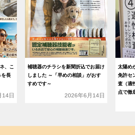
ネ、こ
補聴器のチラシを新聞折込でお届け
太陽め
ネを長
しました ～「早めの相談」がおす
免許セ
すめです～
査（適
点で徹
月14日
2026年6月14日