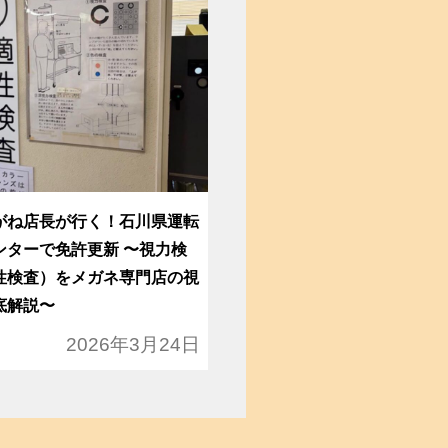
がね店長が行く！石川県運転
ンターで免許更新 〜視力検
性検査）をメガネ専門店の視
底解説〜
2026年3月24日