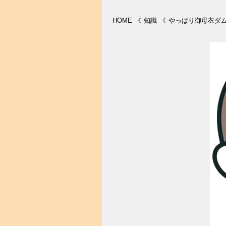
HOME
《
知識
《
やっぱり御母衣ダ