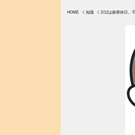
HOME
《
知識
《
2/12は振替休日