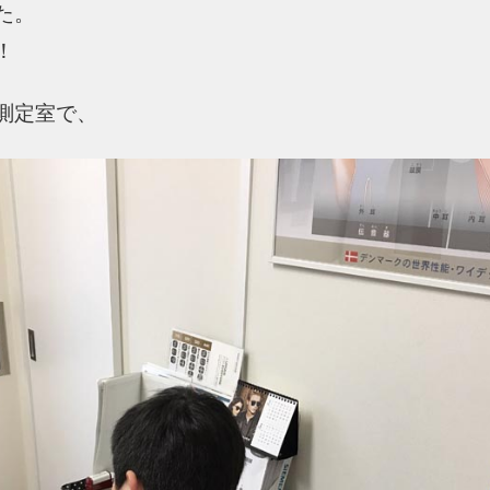
た。
！
測定室で、