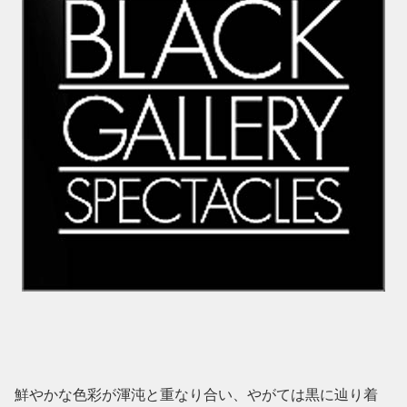
鮮やかな色彩が渾沌と重なり合い、やがては黒に辿り着