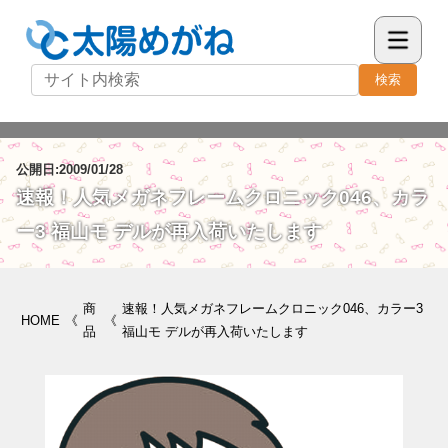
検索
公開日:2009/01/28
速報！人気メガネフレームクロニック046、カラ
ー3 福山モ デルが再入荷いたします
商
速報！人気メガネフレームクロニック046、カラー3
HOME
《
《
品
福山モ デルが再入荷いたします