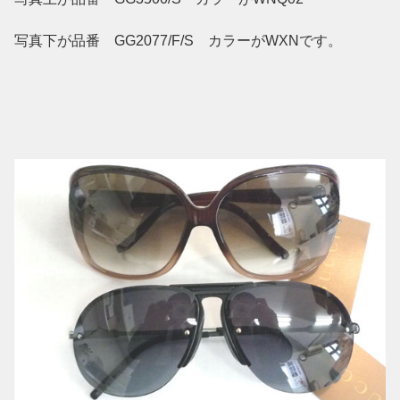
写真下が品番 GG2077/F/S カラーがWXNです。