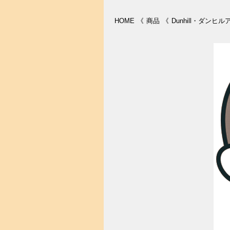
HOME
《
商品
《
Dunhill・ダン