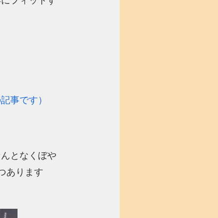
形にフィットす
の記事です）
なんとなくぼや
つあります