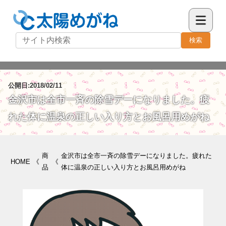
検索
公開日:2018/02/11
金沢市は全市一斉の除雪デーになりました。疲
れた体に温泉の正しい入り方とお風呂用めがね
商
金沢市は全市一斉の除雪デーになりました。疲れた
HOME
《
《
品
体に温泉の正しい入り方とお風呂用めがね