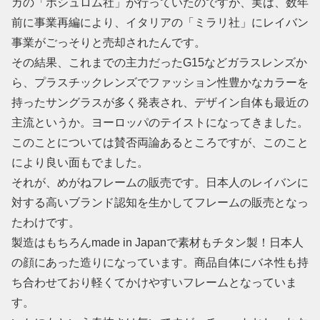
カの「ボシュロム社」が行っていたのですが、実は、数年
前に事業再編により、イタリアの「ミラリ社」にレイバン
事業がごっそりと売却されたんです。
その結果、これまでの主力だったG15などガラスレンズか
ら、プラスチックレンズでファッション性豊かなカラーを
持ったサングラスが多く発表され、デザイン自体も最近の
主流というか。ヨーロッパのテイストになってきました。
このことについては賛否両論あるところですが、このこと
により良い面もでました。
それが、めがねフレームの販売です。日本人のレイバンに
対する高いブランド認知を生かしてフレームの販売となっ
たわけです。
製造はもちろんmade in Japanで素材もチタン製！日本人
の顔にあった造りになっています。商品自体にバネ性も持
ち合わせており軽くてかけやすいフレームとなっていま
す。